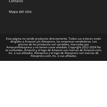
Contacto
Mapa del sitio
Esta página no vende productos directamente. Todos sus enlaces están
dirigidos a Amazon y/o Aliexpress, las empresas vendedoras. Los
precios de los productos son variables, marcados por
Amazon/Aliexpress y no tienen coste añadido. Copyright 2022-2024 No
te confundas. Amazon y el logo de Amazon son marcas de Amazon.com,
Inc. o sus afiliados. Aliexpress y el logo de Aliexpress son marcas de
Aliexpress.com, Inc. o sus afiliados