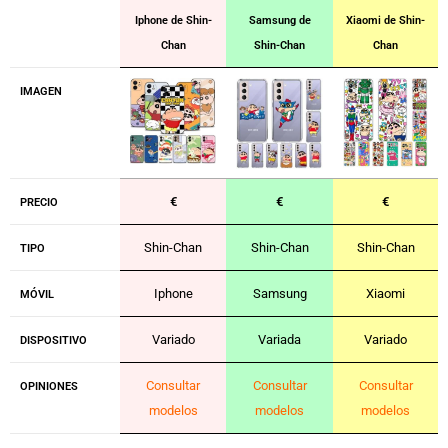
Iphone de Shin-
Samsung de
Xiaomi de Shin-
Chan
Shin-Chan
Chan
IMAGEN
€
€
€
PRECIO
Shin-Chan
Shin-Chan
Shin-Chan
TIPO
Iphone
Samsung
Xiaomi
MÓVIL
Variado
Variada
Variado
DISPOSITIVO
Consultar
Consultar
Consultar
OPINIONES
modelos
modelos
modelos