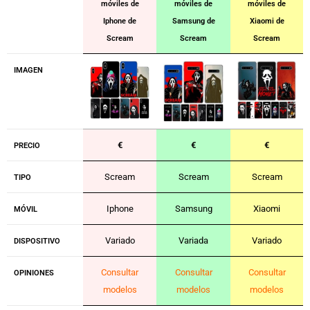
móviles de
móviles de
móviles de
Iphone de
Samsung de
Xiaomi de
Scream
Scream
Scream
IMAGEN
€
€
€
PRECIO
Scream
Scream
Scream
TIPO
Iphone
Samsung
Xiaomi
MÓVIL
Variado
Variada
Variado
DISPOSITIVO
Consultar
Consultar
Consultar
OPINIONES
modelos
modelos
modelos