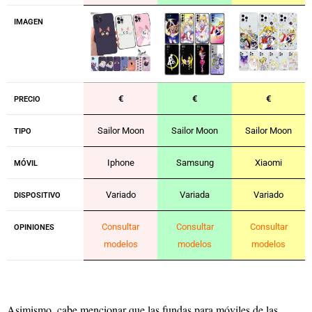
IMAGEN
€
€
€
PRECIO
Sailor Moon
Sailor Moon
Sailor Moon
TIPO
Iphone
Samsung
Xiaomi
MÓVIL
Variado
Variada
Variado
DISPOSITIVO
Consultar
Consultar
Consultar
OPINIONES
modelos
modelos
modelos
Asimismo, cabe mencionar que las fundas para móviles de las