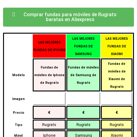
Comprar fundas para móviles de Rugrats
baratas en Aliexpress
LAS MEJORES
LAS MEJORES
LAS MEJORES
FUNDAS DE
FUNDAS DE
FUNDAS DE IPHONE
SAMSUNG
XIAOMI
Fundas de
Fundas de
Fundas de móviles
móviles de
Modelo
móviles de Iphone
de Samsung de
Xiaomi de
de Rugrats
Rugrats
Rugrats
Imagen
€
€
€
Precio
Rugrats
Rugrats
Rugrats
Tipo
Iphone
Samsung
Xiaomi
Móvil