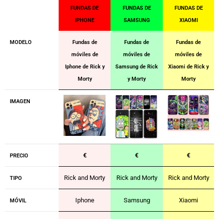
FUNDAS DE
FUNDAS DE
FUNDAS DE
IPHONE
SAMSUNG
XIAOMI
MODELO
Fundas de
Fundas de
Fundas de
móviles de
móviles de
móviles de
Iphone de Rick y
Samsung de Rick
Xiaomi de Rick y
Morty
y Morty
Morty
IMAGEN
€
€
€
PRECIO
Rick and Morty
Rick and Morty
Rick and Morty
TIPO
Iphone
Samsung
Xiaomi
MÓVIL