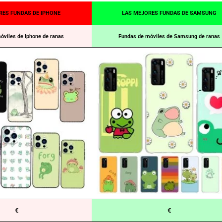
RES FUNDAS DE IPHONE
LAS MEJORES FUNDAS DE SAMSUNG
óviles de Iphone de ranas
Fundas de móviles de Samsung de ranas
€
€