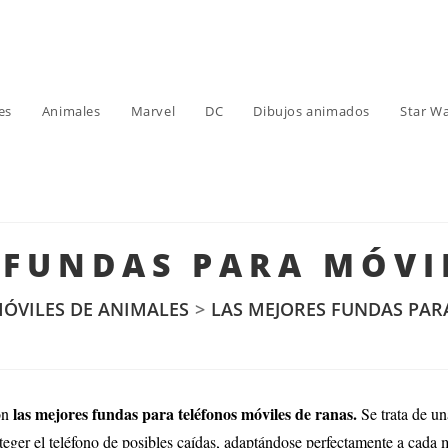
es
Animales
Marvel
DC
Dibujos animados
Star W
 FUNDAS PARA MÓVI
ÓVILES DE ANIMALES
>
LAS MEJORES FUNDAS PAR
las mejores fundas para teléfonos móviles de ranas.
on
Se trata de u
teger el teléfono de posibles caídas, adaptándose perfectamente a cada 