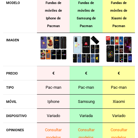
MODELO
Fundas de
Fundas de
Fundas de
móviles de
móviles de
móviles de
Iphone de
Samsung de
Xiaomi de
Pacman
Pacman
Pacman
IMAGEN
€
€
€
PRECIO
Pac-man
Pac-man
Pac-man
TIPO
Iphone
Samsung
Xiaomi
MÓVIL
Variado
Variada
Variado
DISPOSITIVO
Consultar
Consultar
Consultar
OPINIONES
modelos
modelos
modelos