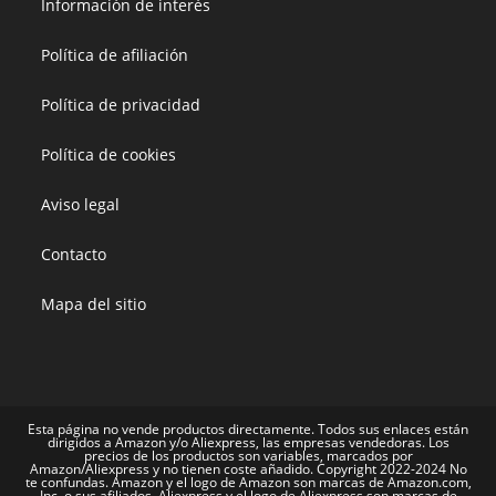
Información de interés
Política de afiliación
Política de privacidad
Política de cookies
Aviso legal
Contacto
Mapa del sitio
Esta página no vende productos directamente. Todos sus enlaces están
dirigidos a Amazon y/o Aliexpress, las empresas vendedoras. Los
precios de los productos son variables, marcados por
Amazon/Aliexpress y no tienen coste añadido. Copyright 2022-2024 No
te confundas. Amazon y el logo de Amazon son marcas de Amazon.com,
Inc. o sus afiliados. Aliexpress y el logo de Aliexpress son marcas de