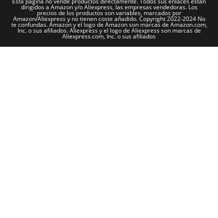
Esta página no vende productos directamente. Todos sus enlaces están
dirigidos a Amazon y/o Aliexpress, las empresas vendedoras. Los
precios de los productos son variables, marcados por
Amazon/Aliexpress y no tienen coste añadido. Copyright 2022-2024 No
te confundas. Amazon y el logo de Amazon son marcas de Amazon.com,
Inc. o sus afiliados. Aliexpress y el logo de Aliexpress son marcas de
Aliexpress.com, Inc. o sus afiliados