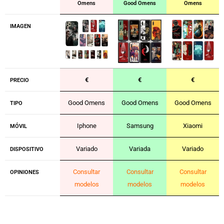
Omens
Good Omens
Omens
IMAGEN
€
€
€
PRECIO
Good Omens
Good Omens
Good Omens
TIPO
Iphone
Samsung
Xiaomi
MÓVIL
Variado
Variada
Variado
DISPOSITIVO
Consultar
Consultar
Consultar
OPINIONES
modelos
modelos
modelos