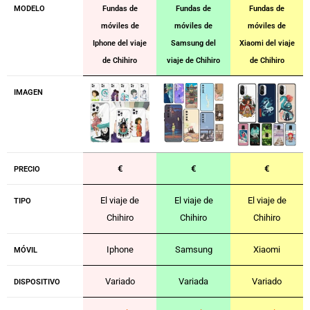
MODELO
Fundas de
Fundas de
Fundas de
móviles de
móviles de
móviles de
Iphone del viaje
Samsung del
Xiaomi del viaje
de Chihiro
viaje de Chihiro
de Chihiro
IMAGEN
€
€
€
PRECIO
El viaje de
El viaje de
El viaje de
TIPO
Chihiro
Chihiro
Chihiro
Iphone
Samsung
Xiaomi
MÓVIL
Variado
Variada
Variado
DISPOSITIVO