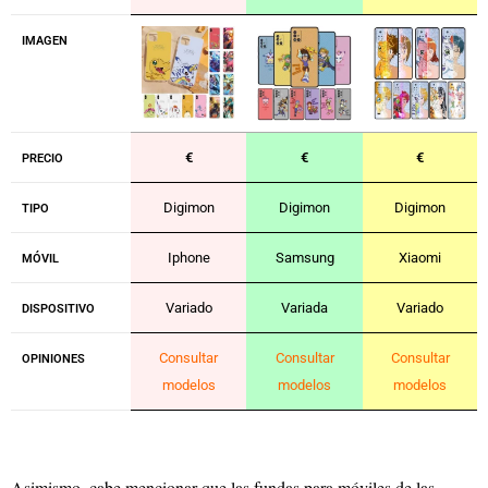
IMAGEN
€
€
€
PRECIO
Digimon
Digimon
Digimon
TIPO
Iphone
Samsung
Xiaomi
MÓVIL
Variado
Variada
Variado
DISPOSITIVO
Consultar
Consultar
Consultar
OPINIONES
modelos
modelos
modelos
Asimismo, cabe mencionar que las fundas para móviles de las