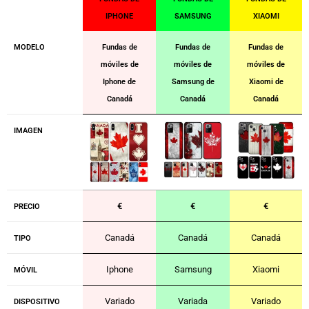
IPHONE
SAMSUNG
XIAOMI
MODELO
Fundas de
Fundas de
Fundas de
móviles de
móviles de
móviles de
Iphone de
Samsung de
Xiaomi de
Canadá
Canadá
Canadá
IMAGEN
€
€
€
PRECIO
Canadá
Canadá
Canadá
TIPO
Iphone
Samsung
Xiaomi
MÓVIL
Variado
Variada
Variado
DISPOSITIVO