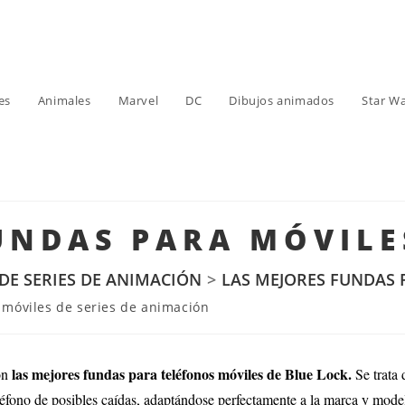
es
Animales
Marvel
DC
Dibujos animados
Star W
UNDAS PARA MÓVILE
DE SERIES DE ANIMACIÓN
>
LAS MEJORES FUNDAS 
móviles de series de animación
las mejores fundas para teléfonos móviles de Blue Lock.
on
Se trata 
eléfono de posibles caídas, adaptándose perfectamente a la marca y model