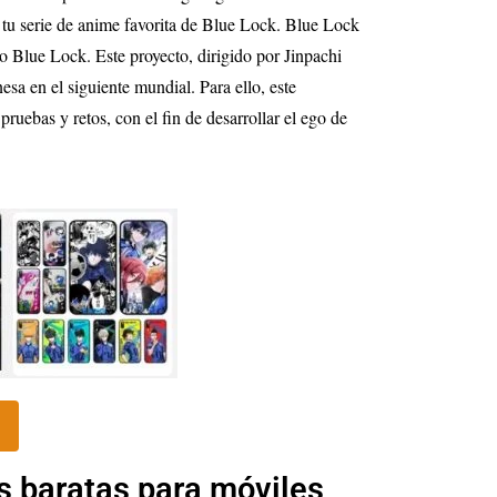
tu serie de anime favorita de Blue Lock. Blue Lock
to Blue Lock. Este proyecto, dirigido por Jinpachi
esa en el siguiente mundial. Para ello, este
uebas y retos, con el fin de desarrollar el ego de
s baratas para móviles