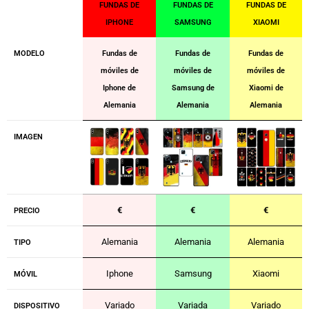
FUNDAS DE
FUNDAS DE
FUNDAS DE
IPHONE
SAMSUNG
XIAOMI
MODELO
Fundas de
Fundas de
Fundas de
móviles de
móviles de
móviles de
Iphone de
Samsung de
Xiaomi de
Alemania
Alemania
Alemania
IMAGEN
€
€
€
PRECIO
Alemania
Alemania
Alemania
TIPO
Iphone
Samsung
Xiaomi
MÓVIL
Variado
Variada
Variado
DISPOSITIVO